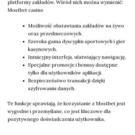
platformy zakładów. Wśród nich można wymienić:
Mostbet casino
Możliwość obstawiania zakładów na żywo
oraz przedmeczowych.
Szeroka gama dyscyplin sportowych i gier
kasynowych.
Intuicyjny interfejs, ułatwiający nawigację.
Specjalne promocje i bonusy dostępne
tylko dla użytkowników aplikacji.
Bezpieczeństwo transakcji dzięki
szyfrowaniu danych.
Te funkcje sprawiają, że korzystanie z Mostbet jest
wygodne i przemyślane, co jest kluczowe dla
pozytywnego doświadczenia użytkownika.