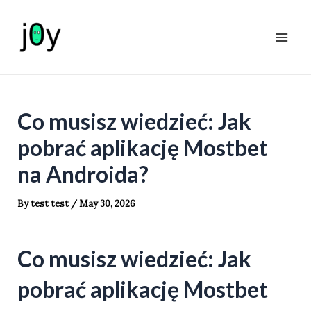
Skip
to
content
Mai
Men
Co musisz wiedzieć: Jak
pobrać aplikację Mostbet
na Androida?
By
test test
/
May 30, 2026
Co musisz wiedzieć: Jak
pobrać aplikację Mostbet