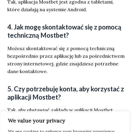
Tak, aplikacja Mostbet jest zgodna z tabletami,
które działają na systemie Android.
4. Jak mogę skontaktować się z pomocą
techniczną Mostbet?
Możesz skontaktować się z pomocą techniczną
bezpośrednio przez aplikację lub za pośrednictwem
strony internetowej, gdzie znajdziesz potrzebne
dane kontaktowe.
5. Czy potrzebuję konta, aby korzystać z
aplikacji Mostbet?
Tak, aby obstawiać zakłady w aplikacji Mostbet,
musisz najpierw zarejestrować konto.
We value your privacy
We use cookies to enhance your browsing experience,