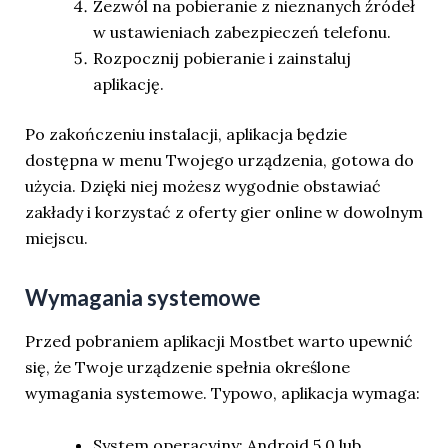
Zezwól na pobieranie z nieznanych źródeł
w ustawieniach zabezpieczeń telefonu.
Rozpocznij pobieranie i zainstaluj
aplikację.
Po zakończeniu instalacji, aplikacja będzie
dostępna w menu Twojego urządzenia, gotowa do
użycia. Dzięki niej możesz wygodnie obstawiać
zakłady i korzystać z oferty gier online w dowolnym
miejscu.
Wymagania systemowe
Przed pobraniem aplikacji Mostbet warto upewnić
się, że Twoje urządzenie spełnia określone
wymagania systemowe. Typowo, aplikacja wymaga:
System operacyjny: Android 5.0 lub