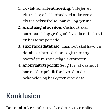
To-faktor autentificering:
Tilføjer et
ekstra lag af sikkerhed ved at kræve en
ekstra bekræftelse, når du logger ind.
Afslutning af session:
Casinoet skal
automatisk logge dig ud, hvis du er inaktiv i
en bestemt periode.
sikkerhedsdatabase:
Casinoet skal have en
database, hvor de kan registrere og
overvåge mistænkelige aktiviteter.
Anonymitetspolitik:
Sørg for, at casinoet
har en klar politik for, hvordan de
behandler og beskytter dine data.
Konklusion
Det er altafgørende at vælge det rigtige online