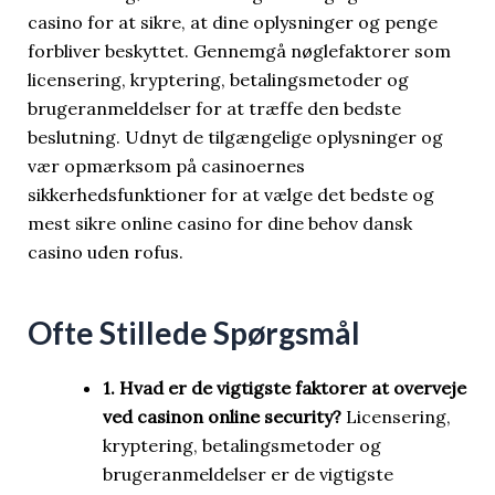
casino for at sikre, at dine oplysninger og penge
forbliver beskyttet. Gennemgå nøglefaktorer som
licensering, kryptering, betalingsmetoder og
brugeranmeldelser for at træffe den bedste
beslutning. Udnyt de tilgængelige oplysninger og
vær opmærksom på casinoernes
sikkerhedsfunktioner for at vælge det bedste og
mest sikre online casino for dine behov
dansk
casino uden rofus
.
Ofte Stillede Spørgsmål
1. Hvad er de vigtigste faktorer at overveje
ved casinon online security?
Licensering,
kryptering, betalingsmetoder og
brugeranmeldelser er de vigtigste