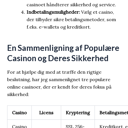
casinoet håndterer sikkerhed og service.
Indbetalingsmuligheder:
Vælg et casino,
der tilbyder sikre betalingsmetoder, som
f.eks. e-wallets og kreditkort.
En Sammenligning af Populære
Casinon og Deres Sikkerhed
For at hjælpe dig med at træffe den rigtige
beslutning, har jeg sammenlignet tre populære
online casinoer, der er kendt for deres fokus på
sikkerhed:
Casino
Licens
Kryptering
Betalingsme
Casino
SSL 256-
Kreditkort, e