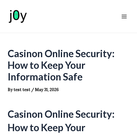
Skip
to
content
Mai
Men
Casinon Online Security:
How to Keep Your
Information Safe
By
test test
/
May 31, 2026
Casinon Online Security:
How to Keep Your