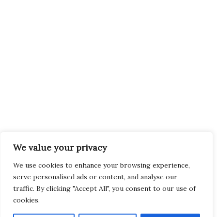
We value your privacy
We use cookies to enhance your browsing experience,
serve personalised ads or content, and analyse our
traffic. By clicking "Accept All", you consent to our use of
cookies.