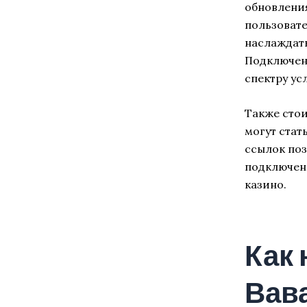
обновлени
пользоват
наслаждат
Подключени
спектру ус
Также стои
могут стат
ссылок поз
подключени
казино.
Как 
Вава