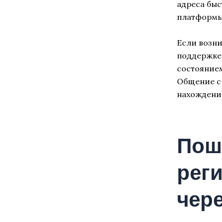
адреса быс
платформы
Если возни
поддержке
состоянием
Общение с 
нахождени
Пош
реги
чере