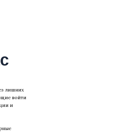
ас
без лишних
ющие войти
ции и
ярные