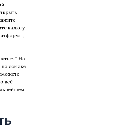
ой
открыть
кажите
ите валюту
платформы,
аться”. На
 по ссылке
 сможете
о всё
альнейшем.
ть