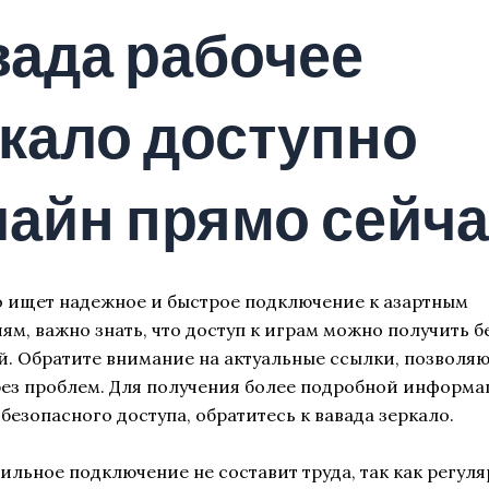
ада рабочее
кало доступно
айн прямо сейч
то ищет надежное и быстрое подключение к азартным
ям, важно знать, что доступ к играм можно получить 
й. Обратите внимание на актуальные ссылки, позволя
без проблем. Для получения более подробной информа
безопасного доступа, обратитесь к
вавада зеркало
.
ильное подключение не составит труда, так как регул