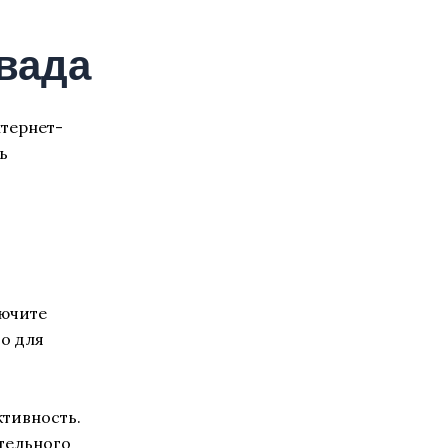
вада
нтернет-
ь
лючите
о для
ктивность.
тельного