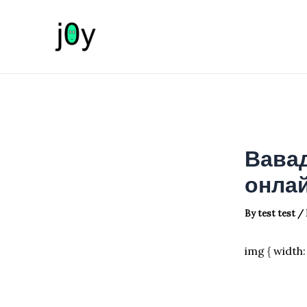
Skip
to
content
Вавад
онлай
By
test test
/
img { width: