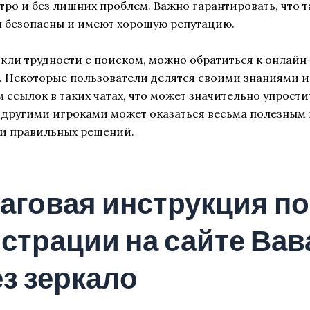
тро и без лишних проблем. Важно гарантировать, что 
 безопасны и имеют хорошую репутацию.
кли трудности с поиском, можно обратиться к онлайн
. Некоторые пользователи делятся своими знаниями и
 ссылок в таких чатах, что может значительно упрости
другими игроками может оказаться весьма полезным 
и правильных решений.
аговая инструкция по
страции на сайте Вав
з зеркало