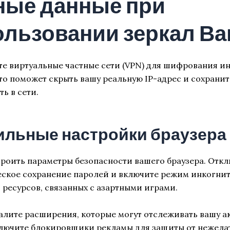
ные данные при
ользовании зеркал Ва
е виртуальные частные сети (VPN) для шифрования и
то поможет скрыть вашу реальную IP-адрес и сохранит
ь в сети.
ильные настройки браузера
роить параметры безопасности вашего браузера. Отк
еское сохранение паролей и включите режим инкогнит
ресурсов, связанных с азартными играми.
алите расширения, которые могут отслеживать вашу а
лючите блокировщики рекламы для защиты от нежела