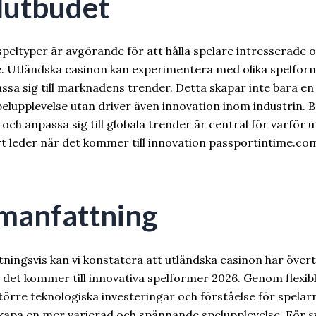
elutbudet
speltyper är avgörande för att hålla spelare intresserade 
 Utländska casinon kan experimentera med olika spelfor
ssa sig till marknadens trender. Detta skapar inte bara e
elupplevelse utan driver även innovation inom industrin. 
och anpassa sig till globala trender är central för varför 
rt leder när det kommer till innovation
passportintime.co
anfattning
ingsvis kan vi konstatera att utländska casinon har övert
 det kommer till innovativa spelformer 2026. Genom flexib
större teknologiska investeringar och förståelse för spelar
skapa en mer varierad och spännande spelupplevelse. För 