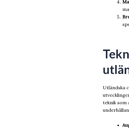
Ma
ma
Bre
spe
Tekn
utlä
Utländska ca
utvecklinge
teknik som A
underhållan
Au