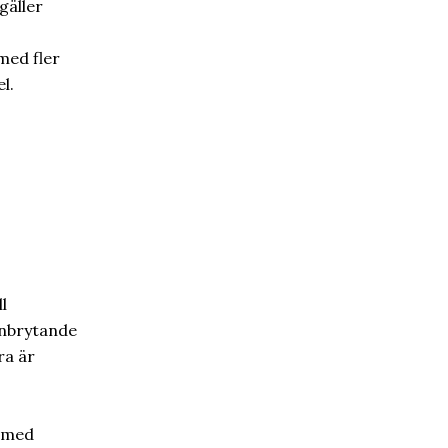
gäller
med fler
l.
l
anbrytande
ra är
s med