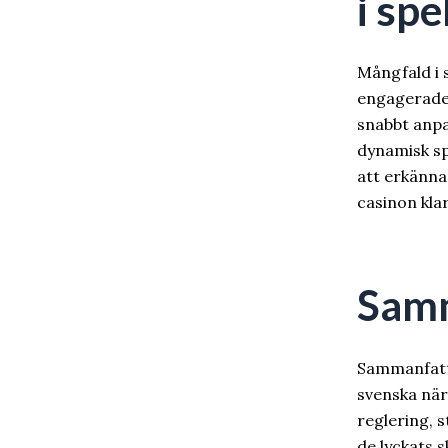
i sp
Mångfald i 
engagerade.
snabbt anpa
dynamisk sp
att erkänna 
casinon kla
Samm
Sammanfattn
svenska när
reglering, 
de lyckats 