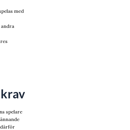
spelas med
d andra
ares
 krav
ns spelare
spännande
 därför