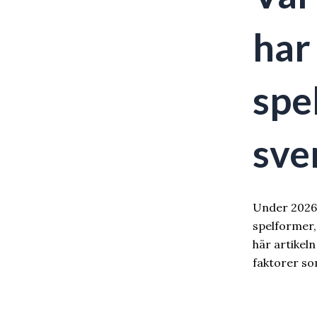
har
spe
sve
Under 2026 
spelformer,
här artikel
faktorer so