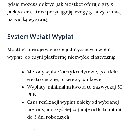
gdzie możesz odkryć, jak Mostbet oferuje gry z
jackpotem, które przyciągają uwagę graczy szansą
na wielką wygraną!
System Wpłat i Wypłat
Mostbet oferuje wiele opcji dotyczących wpłat i
wypłat, co czyni platformę niezwykle elastyczną:
Metody wpłat: karty kredytowe, portfele
elektroniczne, przelewy bankowe.
Wypłaty: minimalna kwota to zazwyczaj 50
PLN.
Czas realizacji wypłat zależy od wybranej
metody; najczęściej zajmuje od kilku minut
do 3 dni roboczych.