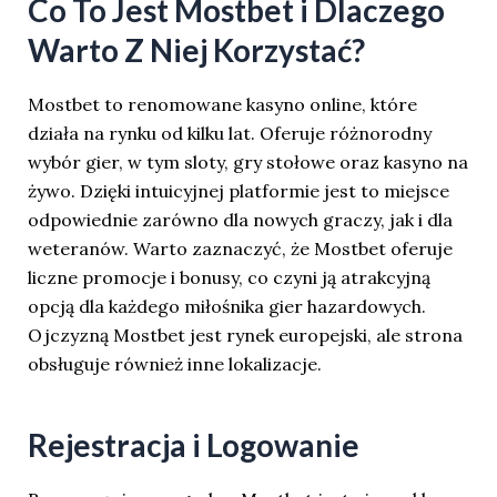
Co To Jest Mostbet i Dlaczego
Warto Z Niej Korzystać?
Mostbet to renomowane kasyno online, które
działa na rynku od kilku lat. Oferuje różnorodny
wybór gier, w tym sloty, gry stołowe oraz kasyno na
żywo. Dzięki intuicyjnej platformie jest to miejsce
odpowiednie zarówno dla nowych graczy, jak i dla
weteranów. Warto zaznaczyć, że Mostbet oferuje
liczne promocje i bonusy, co czyni ją atrakcyjną
opcją dla każdego miłośnika gier hazardowych.
Ojczyzną Mostbet jest rynek europejski, ale strona
obsługuje również inne lokalizacje.
Rejestracja i Logowanie