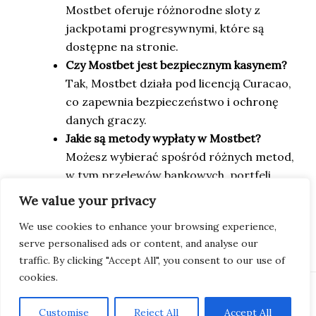
Mostbet oferuje różnorodne sloty z
jackpotami progresywnymi, które są
dostępne na stronie.
Czy Mostbet jest bezpiecznym kasynem?
Tak, Mostbet działa pod licencją Curacao,
co zapewnia bezpieczeństwo i ochronę
danych graczy.
Jakie są metody wypłaty w Mostbet?
Możesz wybierać spośród różnych metod,
w tym przelewów bankowych, portfeli
elektronicznych oraz kart kredytowych.
We value your privacy
We use cookies to enhance your browsing experience,
serve personalised ads or content, and analyse our
Post
PREVIOUS
NEXT
traffic. By clicking "Accept All", you consent to our use of
navigation
cookies.
Copyright © 2026 j0y
Customise
Reject All
Accept All