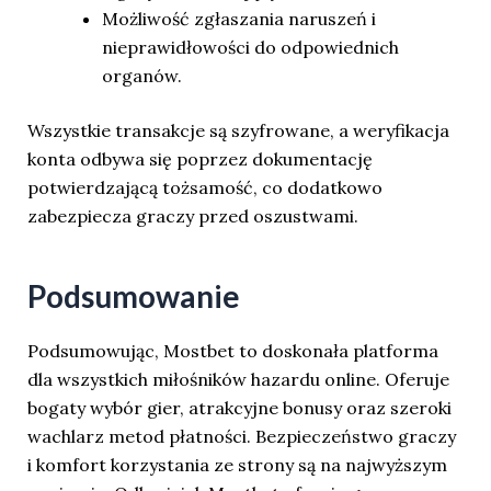
Możliwość zgłaszania naruszeń i
nieprawidłowości do odpowiednich
organów.
Wszystkie transakcje są szyfrowane, a weryfikacja
konta odbywa się poprzez dokumentację
potwierdzającą tożsamość, co dodatkowo
zabezpiecza graczy przed oszustwami.
Podsumowanie
Podsumowując, Mostbet to doskonała platforma
dla wszystkich miłośników hazardu online. Oferuje
bogaty wybór gier, atrakcyjne bonusy oraz szeroki
wachlarz metod płatności. Bezpieczeństwo graczy
i komfort korzystania ze strony są na najwyższym