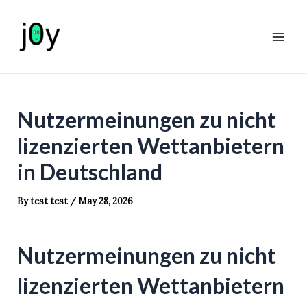
Skip
to
content
Mai
Men
Nutzermeinungen zu nicht
lizenzierten Wettanbietern
in Deutschland
By
test test
/
May 28, 2026
Nutzermeinungen zu nicht
lizenzierten Wettanbietern