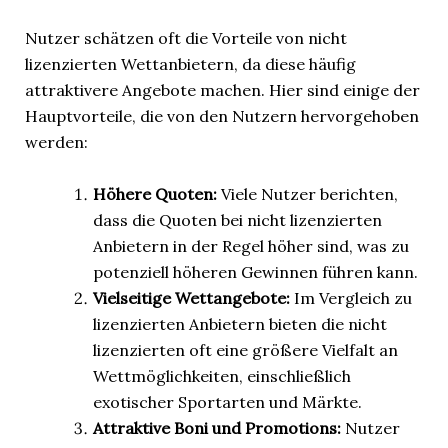
Nutzer schätzen oft die Vorteile von nicht
lizenzierten Wettanbietern, da diese häufig
attraktivere Angebote machen. Hier sind einige der
Hauptvorteile, die von den Nutzern hervorgehoben
werden:
Höhere Quoten:
Viele Nutzer berichten,
dass die Quoten bei nicht lizenzierten
Anbietern in der Regel höher sind, was zu
potenziell höheren Gewinnen führen kann.
Vielseitige Wettangebote:
Im Vergleich zu
lizenzierten Anbietern bieten die nicht
lizenzierten oft eine größere Vielfalt an
Wettmöglichkeiten, einschließlich
exotischer Sportarten und Märkte.
Attraktive Boni und Promotions:
Nutzer