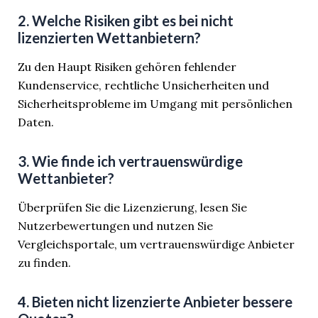
2. Welche Risiken gibt es bei nicht
lizenzierten Wettanbietern?
Zu den Haupt Risiken gehören fehlender
Kundenservice, rechtliche Unsicherheiten und
Sicherheitsprobleme im Umgang mit persönlichen
Daten.
3. Wie finde ich vertrauenswürdige
Wettanbieter?
Überprüfen Sie die Lizenzierung, lesen Sie
Nutzerbewertungen und nutzen Sie
Vergleichsportale, um vertrauenswürdige Anbieter
zu finden.
4. Bieten nicht lizenzierte Anbieter bessere