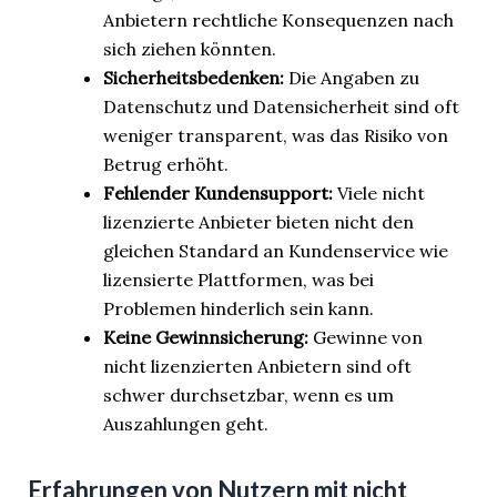
Anbietern rechtliche Konsequenzen nach
sich ziehen könnten.
Sicherheitsbedenken:
Die Angaben zu
Datenschutz und Datensicherheit sind oft
weniger transparent, was das Risiko von
Betrug erhöht.
Fehlender Kundensupport:
Viele nicht
lizenzierte Anbieter bieten nicht den
gleichen Standard an Kundenservice wie
lizensierte Plattformen, was bei
Problemen hinderlich sein kann.
Keine Gewinnsicherung:
Gewinne von
nicht lizenzierten Anbietern sind oft
schwer durchsetzbar, wenn es um
Auszahlungen geht.
Erfahrungen von Nutzern mit nicht