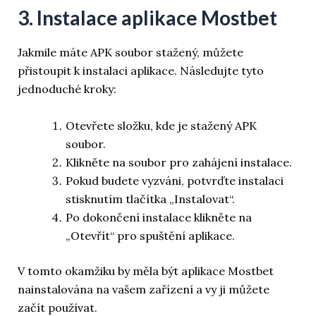
3. Instalace aplikace Mostbet
Jakmile máte APK soubor stažený, můžete
přistoupit k instalaci aplikace. Následujte tyto
jednoduché kroky:
Otevřete složku, kde je stažený APK
soubor.
Klikněte na soubor pro zahájení instalace.
Pokud budete vyzváni, potvrďte instalaci
stisknutím tlačítka „Instalovat“.
Po dokončení instalace klikněte na
„Otevřít“ pro spuštění aplikace.
V tomto okamžiku by měla být aplikace Mostbet
nainstalována na vašem zařízení a vy ji můžete
začít používat.