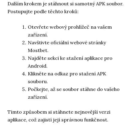
Dalším krokem je stáhnout si samotný APK soubor.
Postupujte podle těchto kroků:
Otevřete webový prohlížeč na vašem
zařízení.
Navštivte oficiální webové stránky
Mostbet.
Najděte sekci ke stažení aplikace pro
Android.
Klikněte na odkaz pro stažení APK
souboru.
Počkejte, až se soubor stáhne do vašeho
zařízení.
Tímto způsobem si stáhnete nejnovější verzi
aplikace, což zajistí její správnou funkčnost.