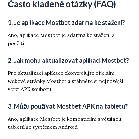
Často kladené otázky (FAQ)
1. Je aplikace Mostbet zdarma ke stažení?
Ano, aplikace Mostbet je zdarma ke stažení a
použití.
2. Jak mohu aktualizovat aplikaci Mostbet?
Pro aktualizaci aplikace zkontrolujte oficiální
webové stránky Mostbet a stáhněte si nejnovější
verzi APK souboru.
3. Můžu používat Mostbet APK na tabletu?
Ano, aplikace Mostbet je kompatibilní s většinou
tabletů se systémem Android.