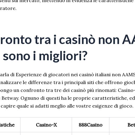
enti sul mercato, mettendo in evidenza le caratteristiche d
ratore.
ronto tra i casinò non 
 sono i migliori?
rla di Esperienze di giocatori nei casinò italiani non AAMS
nalizzare le differenze tra i principali siti che offrono gioch
pongo un confronto tra tre dei casinò più rinomati: Casino
 Betway. Ognuno di questi ha le proprie caratteristiche, ed
apire quale si adatti meglio alle vostre esigenze di gioco.
istiche
Casino-X
888Casino
Be