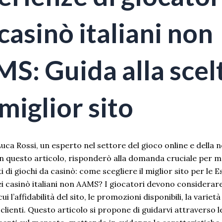
casinò italiani non
S: Guida alla scel
miglior sito
uca Rossi, un esperto nel settore del gioco online e della 
In questo articolo, risponderò alla domanda cruciale per mo
 di giochi da casinò: come scegliere il miglior sito per le 
ei casinò italiani non AAMS? I giocatori devono considerare
cui l’affidabilità del sito, le promozioni disponibili, la varietà
 clienti. Questo articolo si propone di guidarvi attraverso l