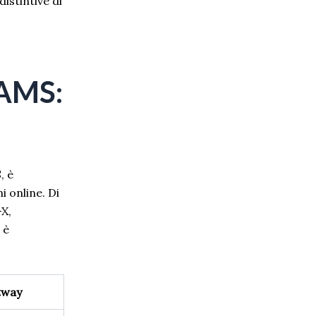
istintive di
AAMS:
, è
i online. Di
-X,
 è
tway