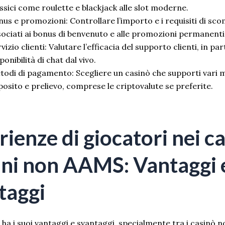
ssici come roulette e blackjack alle slot moderne.
nus e promozioni: Controllare l’importo e i requisiti di s
sociati ai bonus di benvenuto e alle promozioni permanenti
vizio clienti: Valutare l’efficacia del supporto clienti, in par
ponibilità di chat dal vivo.
todi di pagamento: Scegliere un casinò che supporti vari m
osito e prelievo, comprese le criptovalute se preferite.
rienze di giocatori nei c
iani non AAMS: Vantaggi 
taggi
 ha i suoi vantaggi e svantaggi, specialmente tra i casinò 