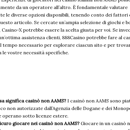
vamente da un operatore all’altro. È fondamentale valutare
e le diverse opzioni disponibili, tenendo conto dei fattori 
questo articolo. Se cercate un’ampia selezione di giochi e 
 Casino-X potrebbe essere la scelta giusta per voi. Se inve
un’ottima assistenza clienti, 888Casino potrebbe fare al ca
il tempo necessario per esplorare ciascun sito e per trova
 le vostre necessità specifiche.
sa significa casinò non AAMS?
I casinò non AAMS sono pia
co non autorizzate dall’Agenzia delle Dogane e dei Monopol
e operano sotto licenze estere.
sicuro giocare nei casinò non AAMS?
Giocare in un casinò