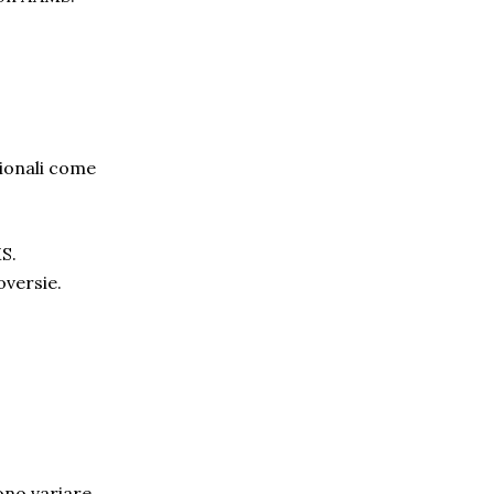
zionali come
S.
oversie.
sono variare