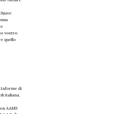
chiave
bonus
ce
so vostro.
re quello
ttaforme di
i italiana,
 non AAMS