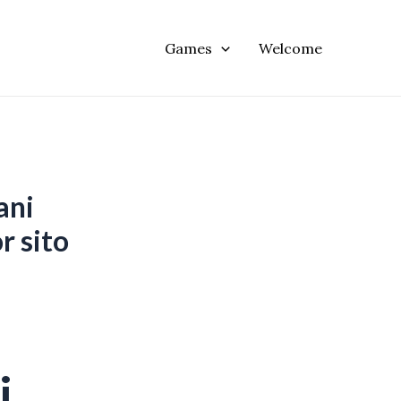
Games
Welcome
ani
r sito
i