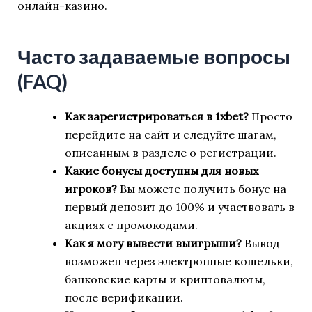
онлайн-казино.
Часто задаваемые вопросы
(FAQ)
Как зарегистрироваться в 1xbet?
Просто
перейдите на сайт и следуйте шагам,
описанным в разделе о регистрации.
Какие бонусы доступны для новых
игроков?
Вы можете получить бонус на
первый депозит до 100% и участвовать в
акциях с промокодами.
Как я могу вывести выигрыши?
Вывод
возможен через электронные кошельки,
банковские карты и криптовалюты,
после верификации.