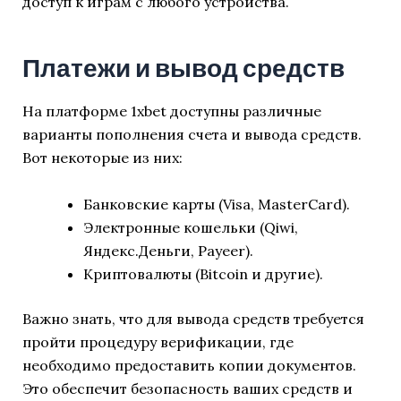
доступ к играм с любого устройства.
Платежи и вывод средств
На платформе 1xbet доступны различные
варианты пополнения счета и вывода средств.
Вот некоторые из них:
Банковские карты (Visa, MasterCard).
Электронные кошельки (Qiwi,
Яндекс.Деньги, Payeer).
Криптовалюты (Bitcoin и другие).
Важно знать, что для вывода средств требуется
пройти процедуру верификации, где
необходимо предоставить копии документов.
Это обеспечит безопасность ваших средств и