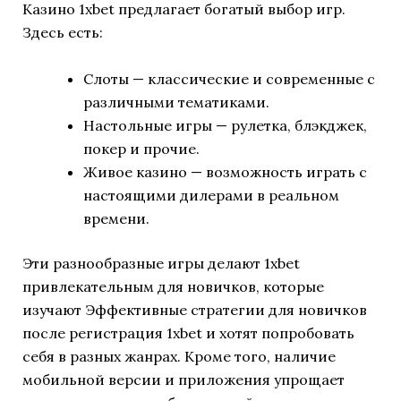
Казино 1xbet предлагает богатый выбор игр.
Здесь есть:
Слоты — классические и современные с
различными тематиками.
Настольные игры — рулетка, блэкджек,
покер и прочие.
Живое казино — возможность играть с
настоящими дилерами в реальном
времени.
Эти разнообразные игры делают 1xbet
привлекательным для новичков, которые
изучают Эффективные стратегии для новичков
после регистрация 1xbet и хотят попробовать
себя в разных жанрах. Кроме того, наличие
мобильной версии и приложения упрощает