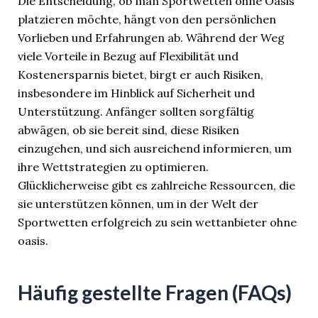
Die Entscheidung, ob man Sportwetten ohne Oasis
platzieren möchte, hängt von den persönlichen
Vorlieben und Erfahrungen ab. Während der Weg
viele Vorteile in Bezug auf Flexibilität und
Kostenersparnis bietet, birgt er auch Risiken,
insbesondere im Hinblick auf Sicherheit und
Unterstützung. Anfänger sollten sorgfältig
abwägen, ob sie bereit sind, diese Risiken
einzugehen, und sich ausreichend informieren, um
ihre Wettstrategien zu optimieren.
Glücklicherweise gibt es zahlreiche Ressourcen, die
sie unterstützen können, um in der Welt der
Sportwetten erfolgreich zu sein
wettanbieter ohne
oasis
.
Häufig gestellte Fragen (FAQs)