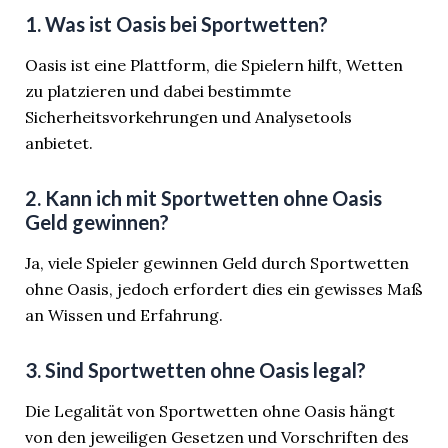
1. Was ist Oasis bei Sportwetten?
Oasis ist eine Plattform, die Spielern hilft, Wetten
zu platzieren und dabei bestimmte
Sicherheitsvorkehrungen und Analysetools
anbietet.
2. Kann ich mit Sportwetten ohne Oasis
Geld gewinnen?
Ja, viele Spieler gewinnen Geld durch Sportwetten
ohne Oasis, jedoch erfordert dies ein gewisses Maß
an Wissen und Erfahrung.
3. Sind Sportwetten ohne Oasis legal?
Die Legalität von Sportwetten ohne Oasis hängt
von den jeweiligen Gesetzen und Vorschriften des