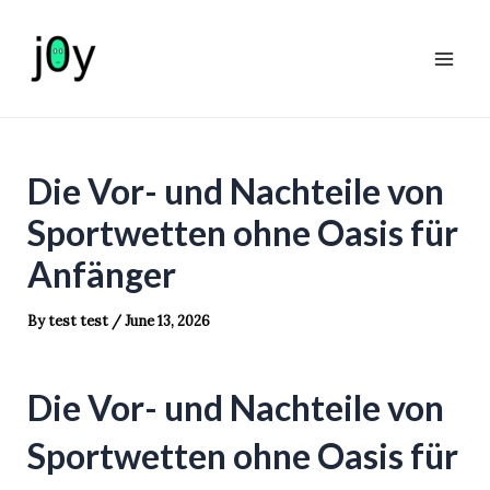
Skip
to
content
Mai
Men
Die Vor- und Nachteile von
Sportwetten ohne Oasis für
Anfänger
By
test test
/
June 13, 2026
Die Vor- und Nachteile von
Sportwetten ohne Oasis für