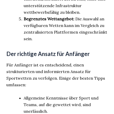
unterstützende Infrastruktur
wettbewerbsfähig zu bleiben.
Begrenztes Wettangebot:
Die Auswahl an
verfügbaren Wetten kann im Vergleich zu
zentralisierten Plattformen eingeschränkt
sein.
Der richtige Ansatz für Anfänger
Für Anfänger ist es entscheidend, einen
strukturierten und informierten Ansatz für
Sportwetten zu verfolgen. Einige der besten Tipps
umfassen:
Allgemeine Kenntnisse über Sport und
Teams, auf die gewettet wird, sind
unerlässlich.