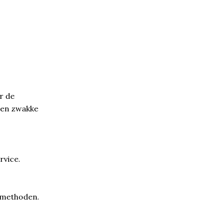
ar de
e en zwakke
rvice.
gsmethoden.