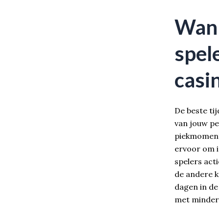
Wann
spel
casi
De beste ti
van jouw pe
piekmomente
ervoor om i
spelers act
de andere k
dagen in de
met minder