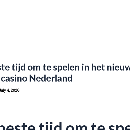
te tijd om te spelen in het nieu
 casino Nederland
July 4, 2026
beste tijd om te sp