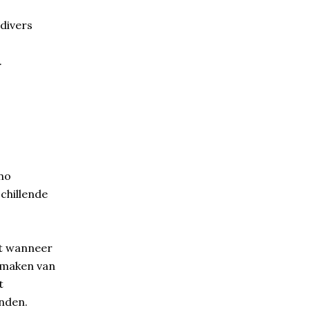
divers
.
ino
chillende
et wanneer
e maken van
t
inden.