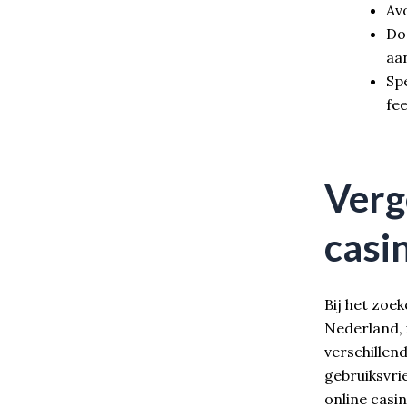
Av
Do
aa
Sp
fe
Verg
casi
Bij het zoek
Nederland, i
verschillen
gebruiksvri
online casi