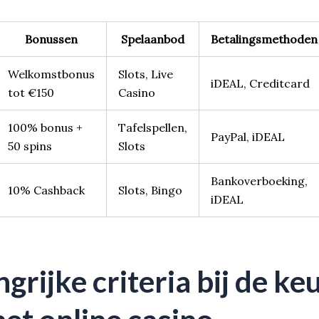
Bonussen
Spelaanbod
Betalingsmethoden
Welkomstbonus
Slots, Live
iDEAL, Creditcard
tot €150
Casino
100% bonus +
Tafelspellen,
PayPal, iDEAL
50 spins
Slots
Bankoverboeking,
10% Cashback
Slots, Bingo
iDEAL
grijke criteria bij de ke