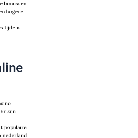
ge bonussen
 en hogere
s tijdens
line
asino
Er zijn
st populaire
o nederland