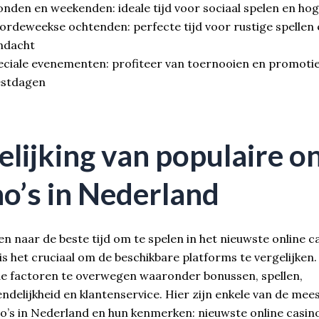
onden en weekenden: ideale tijd voor sociaal spelen en ho
ordeweekse ochtenden: perfecte tijd voor rustige spellen
ndacht
eciale evenementen: profiteer van toernooien en promotie
estdagen
elijking van populaire on
no’s in Nederland
en naar de beste tijd om te spelen in het nieuwste online c
s het cruciaal om de beschikbare platforms te vergelijken. 
de factoren te overwegen waaronder bonussen, spellen,
endelijkheid en klantenservice. Hier zijn enkele van de mee
no’s in Nederland en hun kenmerken:
nieuwste online casin