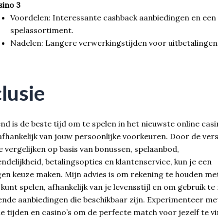
sino 3
Voordelen: Interessante cashback aanbiedingen en een 
spelassortiment.
Nadelen: Langere verwerkingstijden voor uitbetalingen
lusie
d is de beste tijd om te spelen in het nieuwste online cas
fhankelijk van jouw persoonlijke voorkeuren. Door de vers
e vergelijken op basis van bonussen, spelaanbod,
ndelijkheid, betalingsopties en klantenservice, kun je een
en keuze maken. Mijn advies is om rekening te houden m
 kunt spelen, afhankelijk van je levensstijl en om gebruik t
lende aanbiedingen die beschikbaar zijn. Experimenteer me
de tijden en casino’s om de perfecte match voor jezelf te v