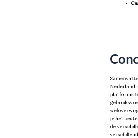
Ca
Conc
Samenvatten
Nederland a
platforms t
gebruiksvrie
weloverwog
je het beste
de verschil
verschillen