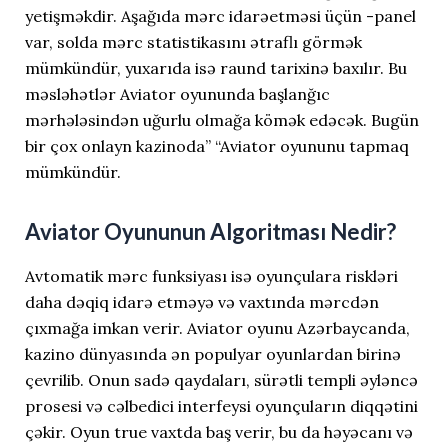
yetişməkdir. Aşağıda mərc idarəetməsi üçün -panel
var, solda mərc statistikasını ətraflı görmək
mümkündür, yuxarıda isə raund tarixinə baxılır. Bu
məsləhətlər Aviator oyununda başlanğıc
mərhələsindən uğurlu olmağa kömək edəcək. Bugün
bir çox onlayn kazinoda” “Aviator oyununu tapmaq
mümkündür.
Aviator Oyununun Algoritması Nedir?
Avtomatik mərc funksiyası isə oyunçulara riskləri
daha dəqiq idarə etməyə və vaxtında mərcdən
çıxmağa imkan verir. Aviator oyunu Azərbaycanda,
kazino dünyasında ən populyar oyunlardan birinə
çevrilib. Onun sadə qaydaları, sürətli templi əyləncə
prosesi və cəlbedici interfeysi oyunçuların diqqətini
çəkir. Oyun true vaxtda baş verir, bu da həyəcanı və