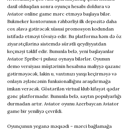
daxil olduqdan sonra oyunçu hesabı doldura və
Aviator online game mərc etməyə başlaya bilər.
Bukmeker kontorunun rəhbərliyi ilk depozitə daha
cox əlavə gətirəcək xüsusi promosyon kodundan
istifadə etməyi tövsiyə edir. Bu platforma həm də öz
ziyarətçilərinə sistemdə sürətli qeydiyyatdan
keçməyi təklif edir. Bununla belə, yeni başlayanlar
Aviator Spribe-i pulsuz oynaya bilərlər. Oyunun
demo versiyası müştərinin hesabına maliyyə qazanc
gətirməyəcək, lakin u, vaxtınızı yaxşı keçirməyə və
onlayn əyləncənin funksionallığını araşdırmağa
imkan verəcək. Göstərilən virtual klub kifayət qədər
gənc platformadır. Bununla belə, saytın populyarlığı
durmadan artır. Aviator oyunu Azerbaycan Aviator
game bir yeniliyə çevrildi.
Oyunçunun yeganə məqsədi – mərci bağlamağa