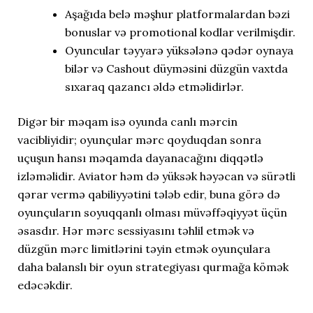
Aşağıda belə məşhur platformalardan bəzi
bonuslar və promotional kodlar verilmişdir.
Oyuncular təyyarə yüksələnə qədər oynaya
bilər və Cashout düyməsini düzgün vaxtda
sıxaraq qazancı əldə etməlidirlər.
Digər bir məqam isə oyunda canlı mərcin
vacibliyidir; oyunçular mərc qoyduqdan sonra
uçuşun hansı məqamda dayanacağını diqqətlə
izləməlidir. Aviator həm də yüksək həyəcan və sürətli
qərar vermə qabiliyyətini tələb edir, buna görə də
oyunçuların soyuqqanlı olması müvəffəqiyyət üçün
əsasdır. Hər mərc sessiyasını təhlil etmək və
düzgün mərc limitlərini təyin etmək oyunçulara
daha balanslı bir oyun strategiyası qurmağa kömək
edəcəkdir.