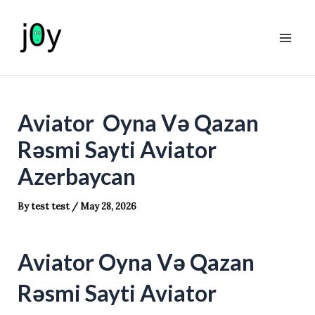
Skip
to
content
Mai
Men
Aviator ️ Oyna Və Qazan
Rəsmi Sayti Aviator
Azerbaycan
By
test test
/
May 28, 2026
Aviator Oyna Və Qazan
Rəsmi Sayti Aviator