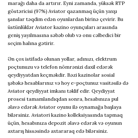
marağı daha da artırır. Eyni zamanda, yüksək RTP
göstəricisi (97%) Aviator qazanmaq üçün yaxşı
şanslar təqdim edən oyunlardan birinə çevirir. Bu
üstünlüklər Aviator kazino oyunçuları arasında
geniş yayılmasına səbəb olub və onu cəlbedici bir
seçim halına gətirir.
Ən çox istifadə olunan yollar, adınızı, elektrum
poçtunuzu və telefon nömrənizi daxil edərək
qeydiyyatdan keçməkdir. Bəzi kazinolar sosial
şəbəkə hesablarınız və hoy e-poçtunuz vasitəsilə də
Aviator qeydiyyat imkanı təklif edir. Qeydiyyat
prosesi tamamlandıqdan sonra, hesabınıza pul
əlavə edərək Aviator oyunu ilə oynamağa başlaya
bilərsiniz. Aviatori kazino kolleksiyasında tapmaq
üçün, hesabınıza depozit əlavə edərək və oyunun
axtarış hissəsində axtararaq edə bilərsiniz.