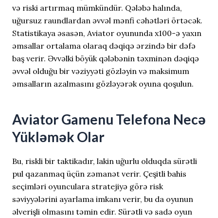
və riski artırmaq mümkündür. Qələbə halında,
uğursuz raundlardan əvvəl mənfi cəhətləri örtəcək.
Statistikaya əsasən, Aviator oyununda x100-ə yaxın
əmsallar ortalama olaraq dəqiqə ərzində bir dəfə
baş verir. Əvvəlki böyük qələbənin təxminən dəqiqə
əvvəl olduğu bir vəziyyəti gözləyin və maksimum
əmsalların azalmasını gözləyərək oyuna qoşulun.
Aviator Gamenu Telefona Necə
Yükləmək Olar
Bu, riskli bir taktikadır, lakin uğurlu olduqda sürətli
pul qazanmaq üçün zəmanət verir. Çeşitli bahis
seçimləri oyunculara stratejiyə görə risk
səviyyələrini ayarlama imkanı verir, bu da oyunun
əlverişli olmasını təmin edir. Sürətli və sadə oyun