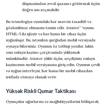
düşməsindən əvvəl qazancı götürmək üçün
doğru anı seçməkdir.
Bu texnologiya oyundakı hər mərcin təsadüfi və
gözlənilməz olmasını təmin edir. Aviator” “oyunu
HTML-5 ilə işləyir və hər hansı bir cihaz üçün
uyğunlaşır. Bu, istənilən qurğudan mobil versiyada
oynaya bilərsiniz. Oyunun öz tətbiqi yoxdur, lakin
onu onlayn kazino çərçivəsində yükləmək
mümkündür. Aviator yükle üçün, seçdiyiniz onlayn
kazinonun mobil versiyasına giriş edin. Oyunun çevik
və uyğun interfeysi, hər hansı bir mobil cihazdan
istifadə etməyə olanak verir.
Yüksək Riskli Qumar Taktikası
Oyunçular uğurlarını və məğlubiyyətlərini bölüşərək,