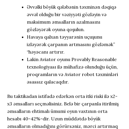
Əvvəlki böyük qələbənin təxminən dəqiqə
əvvəl olduğu bir vəziyyəti gözləyin və
maksimum əmsalların azalmasını
gözləyərək oyuna qoşulun.
Havaya qalxan təyyarənin uçuşunu
izləyərək çarpanın artmasını gözləmək”
“həyəcanı artırır.
Lakin Aviator oyunu Provably Reasonable
texnologiyası ilə mühafizə olunduğu üçün,
proqramların və Aviator robot təxminləri
əsassız qalacaqdır.
Bu taktikadan istifadə edərkən orta itki riski ilə x2-
x3 əmsalları seçməlisiniz. Belə bir çarpanla itirilmiş
əmsalların ehtimalı ümumi oyun vaxtının orta
hesabı 40-42%-dir. Uzun müddətdə böyük
əmsalların olmadığını görürsəniz, mərci artırmaq